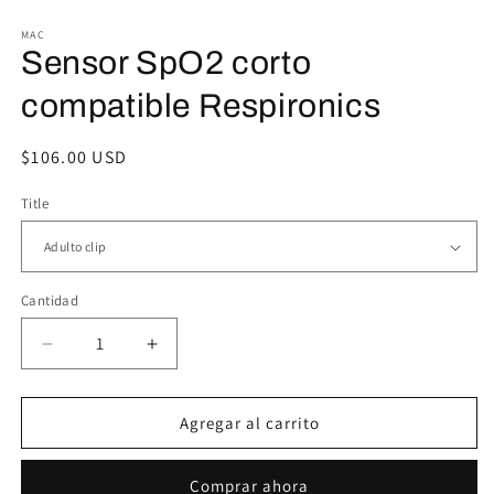
2
1
e
en
MAC
u
una
Sensor SpO2 corto
v
ventana
m
modal
compatible Respironics
Precio
$106.00 USD
habitual
Title
Cantidad
Reducir
Aumentar
cantidad
cantidad
para
para
Sensor
Sensor
Agregar al carrito
SpO2
SpO2
corto
corto
Comprar ahora
compatible
compatible