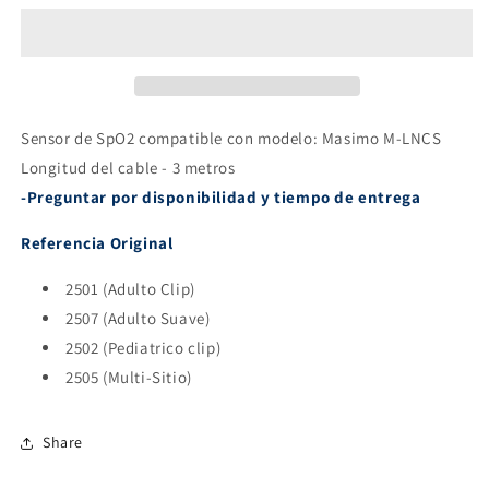
de
de
conexión
conexión
directa
directa
compatible
compatible
Masimo
Masimo
M-
M-
Sensor de SpO2 compatible con modelo: Masimo M-LNCS
LNCS
LNCS
Longitud del cable - 3 metros
-Preguntar por disponibilidad y tiempo de entrega
Referencia Original
2501 (Adulto Clip)
2507 (Adulto Suave)
2502 (Pediatrico clip)
2505 (Multi-Sitio)
Share