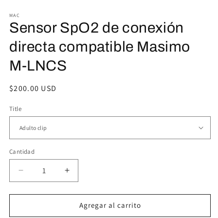
1
2
en
e
MAC
una
u
Sensor SpO2 de conexión
ventana
v
modal
m
directa compatible Masimo
M-LNCS
Precio
$200.00 USD
habitual
Title
Cantidad
Reducir
Aumentar
cantidad
cantidad
para
para
Sensor
Sensor
Agregar al carrito
SpO2
SpO2