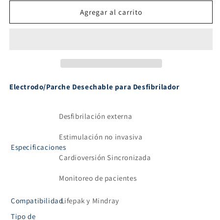
para
para
Electrodos
Electrodos
Agregar al carrito
Desechable
Desechable
Compatible
Compatible
con
con
Lifepak
Lifepak
y
y
Mindray
Mindray
Electrodo/Parche Desechable para Desfibrilador
Desfibrilación externa
Estimulación no invasiva
Especificaciones
Cardioversión Sincronizada
Monitoreo de pacientes
Compatibilidad
Lifepak y Mindray
Tipo de