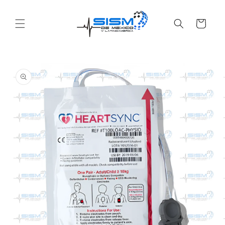
Ir
directamente
al contenido
Carrito
Ir
directamente
a la
información
del producto