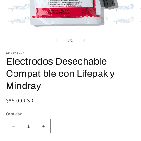
Abrir
Ab
elemento
e
multimedia
m
de
1
/
2
1
2
en
e
HEARTSYNC
una
u
Electrodos Desechable
ventana
v
modal
m
Compatible con Lifepak y
Mindray
Precio
$85.00 USD
habitual
Cantidad
Reducir
Aumentar
cantidad
cantidad