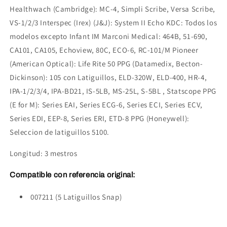
Healthwach (Cambridge): MC-4, Simpli Scribe, Versa Scribe,
VS-1/2/3 Interspec (Irex) (J&J): System II Echo KDC: Todos los
modelos excepto Infant IM Marconi Medical: 464B, 51-690,
CA101, CA105, Echoview, 80C, ECO-6, RC-101/M Pioneer
(American Optical): Life Rite 50 PPG (Datamedix, Becton-
Dickinson): 105 con Latiguillos, ELD-320W, ELD-400, HR-4,
IPA-1/2/3/4, IPA-BD21, IS-5LB, MS-25L, S-5BL , Statscope PPG
(E for M): Series EAI, Series ECG-6, Series ECI, Series ECV,
Series EDI, EEP-8, Series ERI, ETD-8 PPG (Honeywell):
Seleccion de latiguillos 5100.
Longitud: 3 mestros
Compatible con referencia original:
007211 (5 Latiguillos Snap)