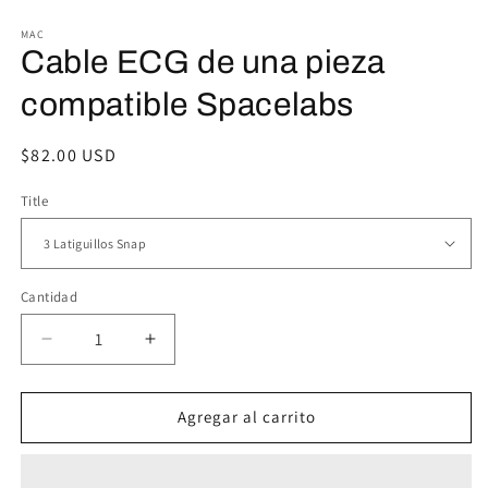
1
2
en
e
MAC
una
u
Cable ECG de una pieza
ventana
v
modal
m
compatible Spacelabs
Precio
$82.00 USD
habitual
Title
Cantidad
Reducir
Aumentar
cantidad
cantidad
para
para
Cable
Cable
Agregar al carrito
ECG
ECG
de
de
una
una