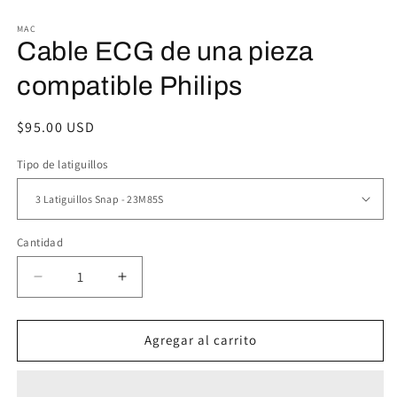
2
1
e
en
MAC
u
una
Cable ECG de una pieza
v
ventana
m
modal
compatible Philips
Precio
$95.00 USD
habitual
Tipo de latiguillos
Cantidad
Reducir
Aumentar
cantidad
cantidad
para
para
Cable
Cable
Agregar al carrito
ECG
ECG
de
de
una
una