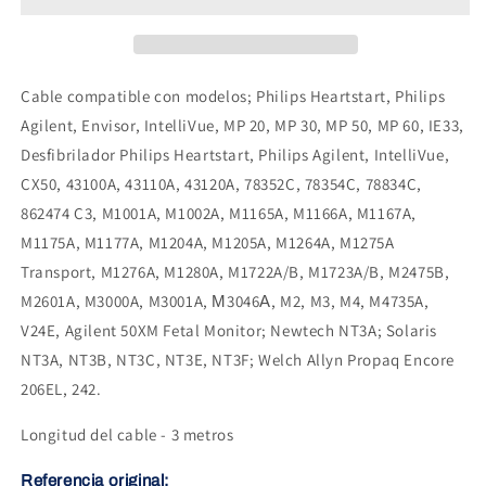
pieza
pieza
compatible
compatible
Philips
Philips
Cable compatible con modelos; Philips Heartstart, Philips
Agilent, Envisor, IntelliVue, MP 20, MP 30, MP 50, MP 60, IE33,
Desfibrilador Philips Heartstart, Philips Agilent, IntelliVue,
CX50, 43100A, 43110A, 43120A, 78352C, 78354C, 78834C,
862474 C3, M1001A, M1002A, M1165A, M1166A, M1167A,
M1175A, M1177A, M1204A, M1205A, M1264A, M1275A
Transport, M1276A, M1280A, M1722A/B, M1723A/B, M2475B,
M2601A, M3000A, M3001A, М3046А, M2, M3, M4, M4735A,
V24E, Agilent 50XM Fetal Monitor; Newtech NT3A; Solaris
NT3A, NT3B, NT3C, NT3E, NT3F; Welch Allyn Propaq Encore
206EL, 242.
Longitud del cable - 3 metros
Referencia original: