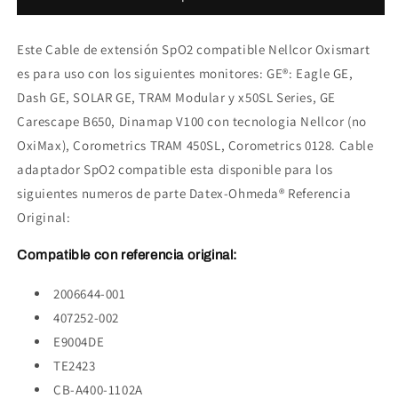
GE
GE
Nellcor
Nellcor
Este Cable de extensión SpO2 compatible Nellcor Oxismart
es para uso con los siguientes monitores: GE®: Eagle GE,
Dash GE, SOLAR GE, TRAM Modular y x50SL Series, GE
Carescape B650, Dinamap V100 con tecnologia Nellcor (no
OxiMax), Corometrics TRAM 450SL, Corometrics 0128. Cable
adaptador SpO2 compatible esta disponible para los
siguientes numeros de parte Datex-Ohmeda® Referencia
Original:
Compatible con referencia original:
2006644-001
407252-002
E9004DE
TE2423
CB-A400-1102A