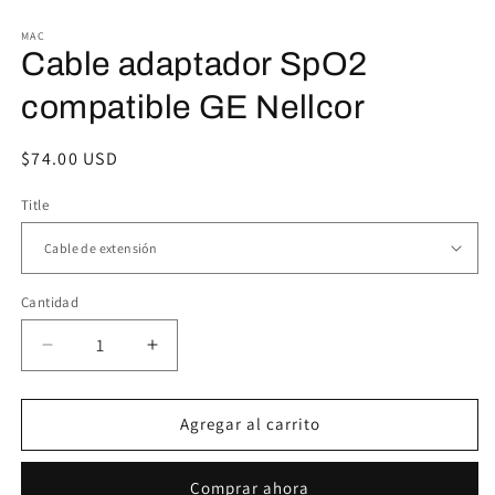
1
2
en
e
MAC
una
u
Cable adaptador SpO2
ventana
v
modal
m
compatible GE Nellcor
Precio
$74.00 USD
habitual
Title
Cantidad
Reducir
Aumentar
cantidad
cantidad
para
para
Cable
Cable
Agregar al carrito
adaptador
adaptador
SpO2
SpO2
Comprar ahora
compatible
compatible