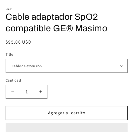
1
2
en
e
MAC
una
u
Cable adaptador SpO2
ventana
v
modal
m
compatible GE® Masimo
Precio
$95.00 USD
habitual
Title
Cantidad
Reducir
Aumentar
cantidad
cantidad
para
para
Cable
Cable
Agregar al carrito
adaptador
adaptador
SpO2
SpO2
compatible
compatible