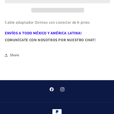
8-
8-
Pin
Pin
Oximax
Oximax
Cable adaptador Oximax con conector de 8-pines
ENVÍOS A TODO MÉXICO Y AMÉRICA LATINA!
COMUNÍCATE
C
ON NOSOTROS POR NUESTRO
CHAT!
Share
Facebook
Instagram
Formas