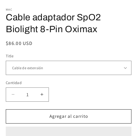
1
2
en
e
MAC
una
u
Cable adaptador SpO2
ventana
v
modal
m
Biolight 8-Pin Oximax
Precio
$86.00 USD
habitual
Title
Cantidad
Reducir
Aumentar
cantidad
cantidad
para
para
Cable
Cable
Agregar al carrito
adaptador
adaptador
SpO2
SpO2
Biolight
Biolight